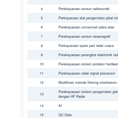
4
Perekayasaan sensor radiosonde
5
Perkayasaan alat pengamatan pibal ot
6
Perekayasaan unmanned udara atas
7
Perekayasaan sensor oseanografi
8
Perkayasaan spare part radar cuaca
9
Perekayasaan perangkat elektronik ra
10
Perekayasaan sistem proteksi hardwar
11
Perekayasaan radar signal processor
12
Modifikasi metode filtering interferens
Perekayasaan sistem pengamatan gel
13
dengan HF Radar
14
AI
15
QC Data