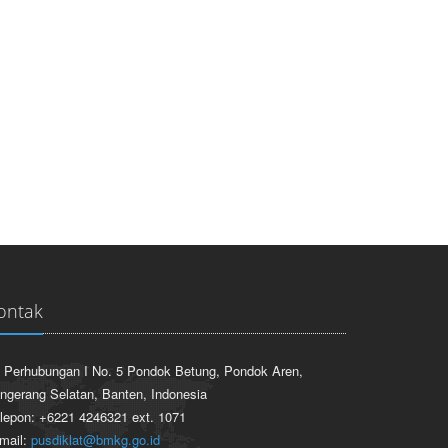
ontak
. Perhubungan I No. 5 Pondok Betung, Pondok Aren,
ngerang Selatan, Banten, Indonesia
lepon: +6221 4246321 ext. 1071
mail:
pusdiklat@bmkg.go.id