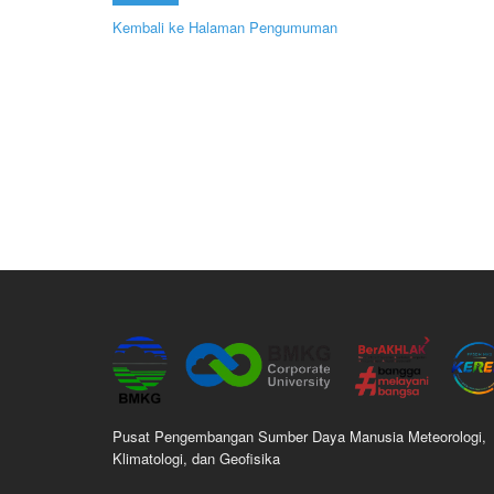
Kembali ke Halaman Pengumuman
Pusat Pengembangan Sumber Daya Manusia Meteorologi,
Klimatologi, dan Geofisika